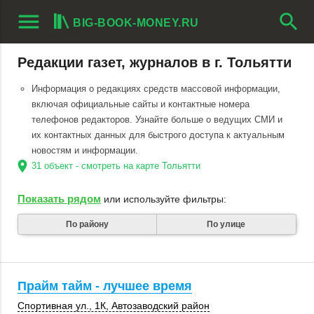
menu
search
BIG-BOOK-MONEY.RU
Редакции газет, журналов в г. Тольятти
Информация о редакциях средств массовой информации,
включая официальные сайты и контактные номера
телефонов редакторов. Узнайте больше о ведущих СМИ и
их контактных данных для быстрого доступа к актуальным
новостям и информации.
location_on
31 объект - смотреть на карте Тольятти
Показать рядом
или используйте фильтры:
По району
По улице
Прайм тайм - лучшее время
Спортивная ул., 1К
,
Автозаводский район